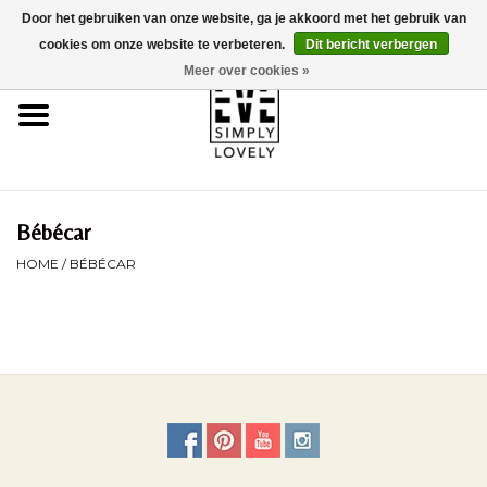
Door het gebruiken van onze website, ga je akkoord met het gebruik van
0 Artikelen - €0,00
cookies om onze website te verbeteren.
Dit bericht verbergen
Meer over cookies »
Home
Over Ons
Duurzaamheid
Bébécar
HOME
/
BÉBÉCAR
Webshop
Brands
Kinderwagencheck
BLOG