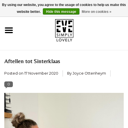
By using our website, you agree to the usage of cookies to help us make this
0 Items - €0,00
website better.
Hide this message
More on cookies »
Home
About Us
Sustainability
Aftellen tot Sinterklaas
Posted on
17 November 2020
By Joyce Ottenheym
Webshop
0
Brands
Strollercheck
Kid-Sit