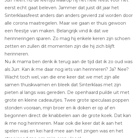
Jurr heeft nu de leeftijd waarop hij het hele feest voor het
eerst echt gaat beleven. Jammer dat juist dit jaar het
Sinterklaasfeest anders dan anders gevierd zal worden door
alle corona maatregelen. Maar we gaan er thuis gewoon
een feestje van maken. Belangrijk vind ik dat we
herinneringen sparen. Zo mag hij enkele keren zijn schoen
zetten en zullen dit momenten zijn die hij zich blijft
herinneren.
Nu ik mama ben denk ik terug aan de tijd dat ik zo oud was
als Jurr. Kan ik me daar nog iets van herinneren? Ja? Nee?
Wacht toch wel, van die ene keer dat we met zijn alle
samen thuiskwamen en bleek dat Sinterklaas met zijn
pieten al langs was gereden. De openhaard puilde uit met
grote en kleine cadeautjes. Twee grote speculaas poppen
stonden vooraan, mijn broer en ik doken er op af en
begonnen direct de knabbelen aan de grote koek. Dat kan
ik me nog herinneren. Maar ook die keer dat ik aan het
spelen was en kei hard mee aan het zingen was en het