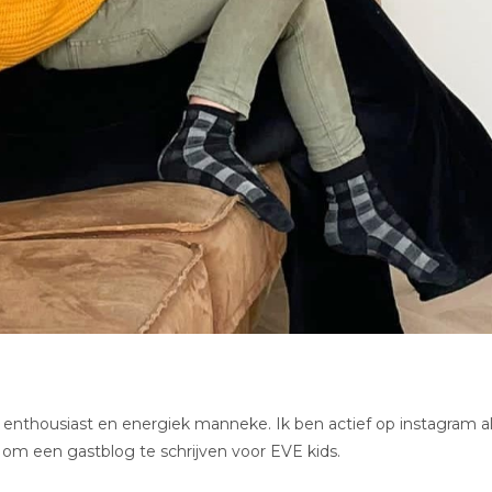
f, enthousiast en energiek manneke. Ik ben actief op instagram a
om een gastblog te schrijven voor EVE kids.