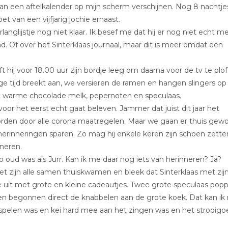
van een aftelkalender op mijn scherm verschijnen. Nog 8 nachtje
et van een vijfjarig jochie ernaast.
verlanglijstje nog niet klaar. Ik besef me dat hij er nog niet echt m
ond. Of over het Sinterklaas journaal, maar dit is meer omdat een
ft hij voor 18.00 uur zijn bordje leeg om daarna voor de tv te plof
ge tijd breekt aan, we versieren de ramen en hangen slingers op 
t warme chocolade melk, pepernoten en speculaas.
 voor het eerst echt gaat beleven. Jammer dat juist dit jaar het
worden door alle corona maatregelen. Maar we gaan er thuis gew
 herinneringen sparen. Zo mag hij enkele keren zijn schoen zette
nneren.
o oud was als Jurr. Kan ik me daar nog iets van herinneren? Ja?
t zijn alle samen thuiskwamen en bleek dat Sinterklaas met zij
e uit met grote en kleine cadeautjes. Twee grote speculaas pop
f en begonnen direct de knabbelen aan de grote koek. Dat kan i
t spelen was en kei hard mee aan het zingen was en het strooigo