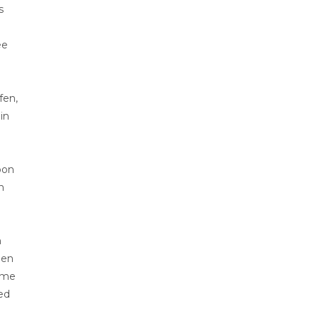
s
ee
fen,
in
oon
n
n
pen
k me
ed