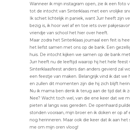
Wanneer ik mijn instagram open, zie ik een foto 
tot de intocht van Sinterklaas met een vrolijke sno
Ik schiet lichtelijk in paniek, want Jurr heeft zijn 
bezig is, ik hoor wel af en toe iets over pakjesav
vriendje van school het hier over heeft.
Maar zodra het Sinterklaas journaal een feit is hee
het liefst samen met ons op de bank. Een gezelli
huis. De intocht kijken we samen op de bank me
Jurr heeft nu de leeftijd waarop hij het hele feest
Sinterklaasfeest anders dan anders gevierd zal 
een feestje van maken. Belangrijk vind ik dat we
en zullen dit momenten zijn die hij zich blijft heri
Nu ik mama ben denk ik terug aan de tijd dat ik z
Nee? Wacht toch wel, van die ene keer dat we me
pieten al langs was gereden. De openhaard puild
stonden vooraan, mijn broer en ik doken er op a
nog herinneren. Maar ook die keer dat ik aan he
me om mijn oren vloog!