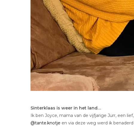
Sinterklaas is weer in het land…
Ik ben Joyce, mama van de vijfjarige Jurr, een lie
@tante.knotje
en via deze weg werd ik benaderd 