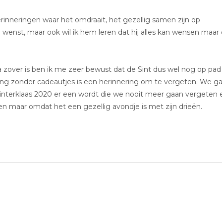
rinneringen waar het omdraait, het gezellig samen zijn op
h wenst, maar ook wil ik hem leren dat hij alles kan wensen maar
jna zover is ben ik me zeer bewust dat de Sint dus wel nog op pad
ring zonder cadeautjes is een herinnering om te vergeten. We g
Sinterklaas 2020 er een wordt die we nooit meer gaan vergeten 
en maar omdat het een gezellig avondje is met zijn drieën.