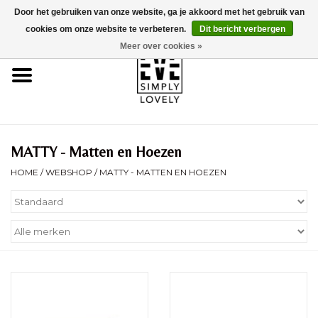
Door het gebruiken van onze website, ga je akkoord met het gebruik van
0 Artikelen - €0,00
cookies om onze website te verbeteren.
Dit bericht verbergen
Meer over cookies »
Home
Over Ons
Duurzaamheid
MATTY - Matten en Hoezen
HOME
/
WEBSHOP
/
MATTY - MATTEN EN HOEZEN
Webshop
Brands
Kinderwagencheck
BLOG