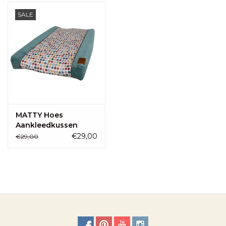
SALE
MATTY Hoes
Aankleedkussen
Groen
€29,00
€29,00