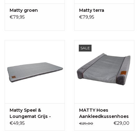
Matty groen
Matty terra
€79,95
€79,95
SALE
Matty Speel &
MATTY Hoes
Loungemat Grijs -
Aankleedkussenhoes
voor Stuva
Grijs
€49,95
€29,00
€29,00