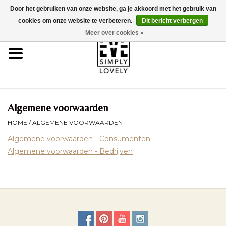
Door het gebruiken van onze website, ga je akkoord met het gebruik van
0 Artikelen - €0,00
cookies om onze website te verbeteren.
Dit bericht verbergen
Meer over cookies »
Home
Over Ons
Duurzaamheid
Algemene voorwaarden
HOME
/
ALGEMENE VOORWAARDEN
Webshop
Algemene voorwaarden - Consumenten
Algemene voorwaarden - Bedrijven
Brands
Kinderwagencheck
BLOG