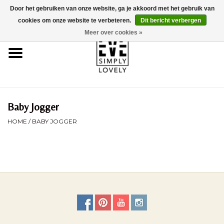
Door het gebruiken van onze website, ga je akkoord met het gebruik van
0 Artikelen - €0,00
cookies om onze website te verbeteren.
Dit bericht verbergen
Meer over cookies »
Home
Over Ons
Duurzaamheid
Baby Jogger
HOME
/
BABY JOGGER
Webshop
Brands
Kinderwagencheck
BLOG