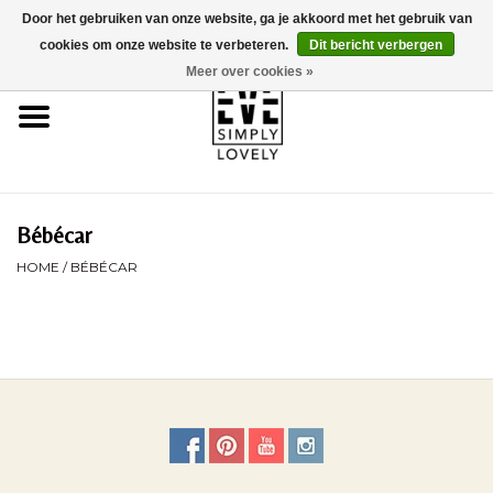
Door het gebruiken van onze website, ga je akkoord met het gebruik van
0 Artikelen - €0,00
cookies om onze website te verbeteren.
Dit bericht verbergen
Meer over cookies »
Home
Over Ons
Duurzaamheid
Bébécar
HOME
/
BÉBÉCAR
Webshop
Brands
Kinderwagencheck
BLOG