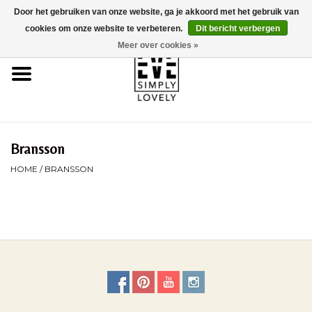
Door het gebruiken van onze website, ga je akkoord met het gebruik van
0 Artikelen - €0,00
cookies om onze website te verbeteren.
Dit bericht verbergen
Meer over cookies »
Home
Over Ons
Duurzaamheid
Bransson
HOME
/
BRANSSON
Webshop
Brands
Kinderwagencheck
BLOG