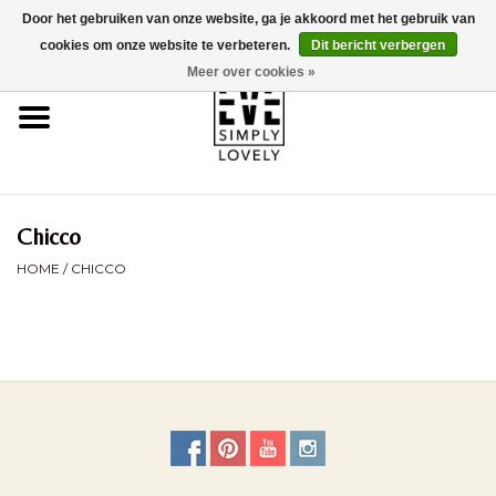
Door het gebruiken van onze website, ga je akkoord met het gebruik van
0 Artikelen - €0,00
cookies om onze website te verbeteren.
Dit bericht verbergen
Meer over cookies »
Home
Over Ons
Duurzaamheid
Chicco
HOME
/
CHICCO
Webshop
Brands
Kinderwagencheck
BLOG