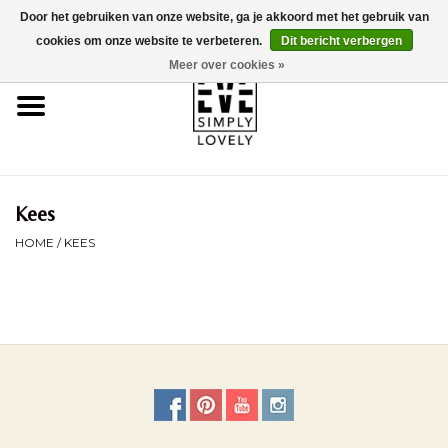
Door het gebruiken van onze website, ga je akkoord met het gebruik van
0 Artikelen - €0,00
cookies om onze website te verbeteren.
Dit bericht verbergen
Meer over cookies »
Home
Over Ons
Duurzaamheid
Kees
HOME
/
KEES
Webshop
Brands
Kinderwagencheck
BLOG