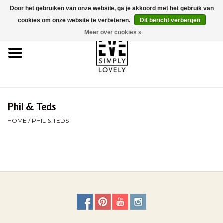
Door het gebruiken van onze website, ga je akkoord met het gebruik van
0 Artikelen - €0,00
cookies om onze website te verbeteren.
Dit bericht verbergen
Meer over cookies »
Home
Over Ons
Duurzaamheid
Phil & Teds
HOME
/
PHIL & TEDS
Webshop
Brands
Kinderwagencheck
BLOG