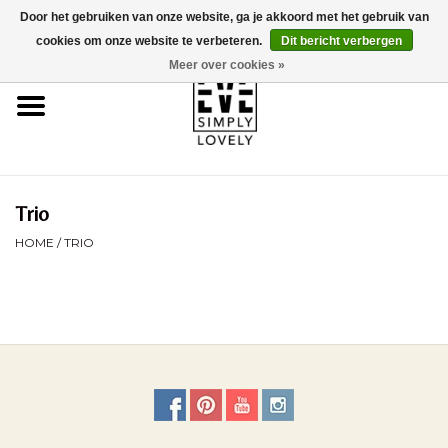
Door het gebruiken van onze website, ga je akkoord met het gebruik van
0 Artikelen - €0,00
cookies om onze website te verbeteren.
Dit bericht verbergen
Meer over cookies »
Home
Over Ons
Duurzaamheid
Trio
HOME
/
TRIO
Webshop
Brands
Kinderwagencheck
BLOG