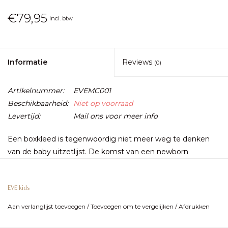
€79,95
Incl. btw
Informatie
Reviews
(0)
Artikelnummer:
EVEMC001
Beschikbaarheid:
Niet op voorraad
Levertijd:
Mail ons voor meer info
Een boxkleed is tegenwoordig niet meer weg te denken
van de baby uitzetlijst. De komst van een newborn
verandert niet alleen je leven, maar ook je interieur.
EVE kids
Gelukkig zijn er steeds mooiere dingen te vinden voor de
Aan verlanglijst toevoegen
/
Toevoegen om te vergelijken
/
Afdrukken
kinderkamer, maar ook voor je mooi gestylde huiskamer!
MATTY is een upgrade van de gewone boxmat. De luxe